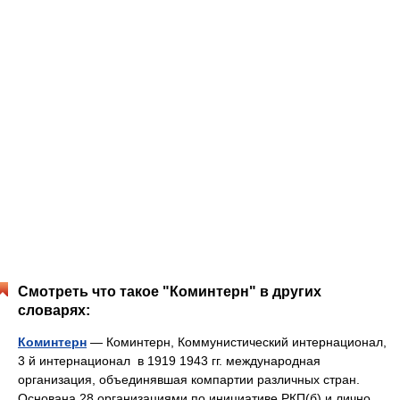
Смотреть что такое "Коминтерн" в других
словарях:
Коминтерн
— Коминтерн, Коммунистический интернационал,
3 й интернационал в 1919 1943 гг. международная
организация, объединявшая компартии различных стран.
Основана 28 организациями по инициативе РКП(б) и лично