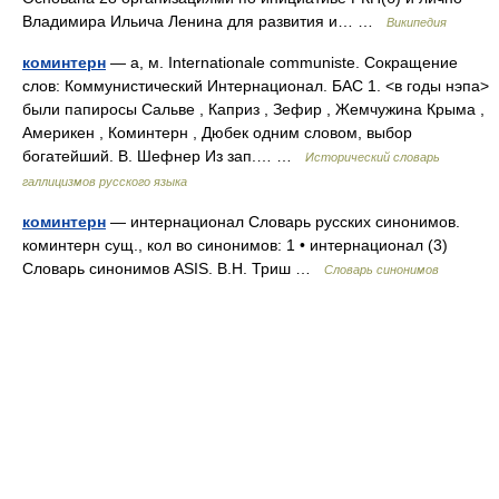
Владимира Ильича Ленина для развития и… …
Википедия
коминтерн
— а, м. Internationale communiste. Сокращение
слов: Коммунистический Интернационал. БАС 1. <в годы нэпа>
были папиросы Сальве , Каприз , Зефир , Жемчужина Крыма ,
Америкен , Коминтерн , Дюбек одним словом, выбор
богатейший. В. Шефнер Из зап.… …
Исторический словарь
галлицизмов русского языка
коминтерн
— интернационал Словарь русских синонимов.
коминтерн сущ., кол во синонимов: 1 • интернационал (3)
Словарь синонимов ASIS. В.Н. Триш …
Словарь синонимов