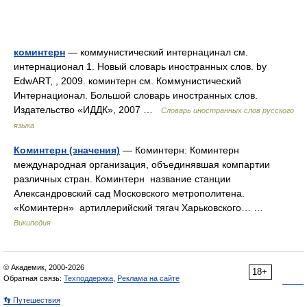
коминтерн
— коммунистический интернацинал см.
интернационал 1. Новый словарь иностранных слов. by
EdwART, , 2009. коминтерн см. Коммунистический
Интернационал. Большой словарь иностранных слов.
Издательство «ИДДК», 2007 …
Словарь иностранных слов русского
языка
Коминтерн (значения)
— Коминтерн: Коминтерн
международная организация, объединявшая компартии
различных стран. Коминтерн название станции
Александровский сад Московского метрополитена.
«Коминтерн» артиллерийский тягач Харьковского… …
Википедия
© Академик, 2000-2026
18+
Обратная связь:
Техподдержка
,
Реклама на сайте
👣 Путешествия